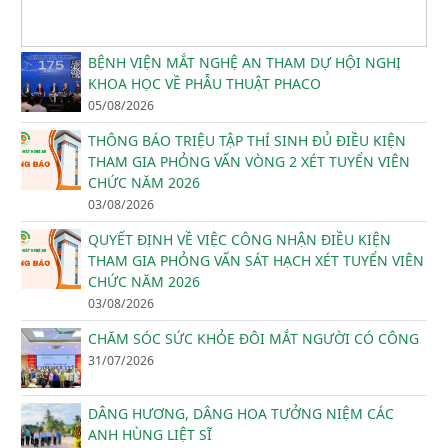
BỆNH VIỆN MẮT NGHỆ AN THAM DỰ HỘI NGHỊ
KHOA HỌC VỀ PHẪU THUẬT PHACO
05/08/2026
THÔNG BÁO TRIỆU TẬP THÍ SINH ĐỦ ĐIỀU KIỆN
THAM GIA PHỎNG VẤN VÒNG 2 XÉT TUYỂN VIÊN
CHỨC NĂM 2026
03/08/2026
QUYẾT ĐỊNH VỀ VIỆC CÔNG NHẬN ĐIỀU KIỆN
THAM GIA PHỎNG VẤN SÁT HẠCH XÉT TUYỂN VIÊN
CHỨC NĂM 2026
03/08/2026
CHĂM SÓC SỨC KHỎE ĐÔI MẮT NGƯỜI CÓ CÔNG
31/07/2026
DÂNG HƯƠNG, DÂNG HOA TƯỞNG NIỆM CÁC
ANH HÙNG LIỆT SĨ