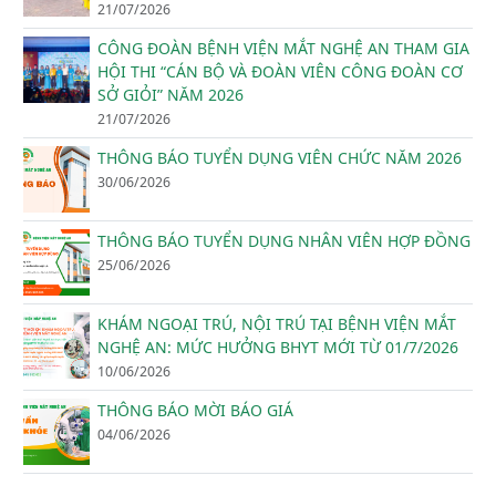
21/07/2026
CÔNG ĐOÀN BỆNH VIỆN MẮT NGHỆ AN THAM GIA
HỘI THI “CÁN BỘ VÀ ĐOÀN VIÊN CÔNG ĐOÀN CƠ
SỞ GIỎI” NĂM 2026
21/07/2026
THÔNG BÁO TUYỂN DỤNG VIÊN CHỨC NĂM 2026
30/06/2026
THÔNG BÁO TUYỂN DỤNG NHÂN VIÊN HỢP ĐỒNG
25/06/2026
KHÁM NGOẠI TRÚ, NỘI TRÚ TẠI BỆNH VIỆN MẮT
NGHỆ AN: MỨC HƯỞNG BHYT MỚI TỪ 01/7/2026
10/06/2026
THÔNG BÁO MỜI BÁO GIÁ
04/06/2026