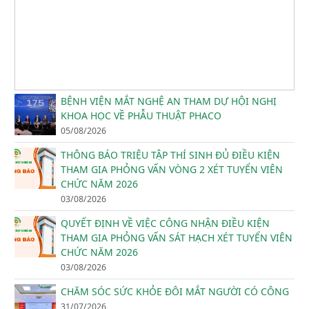
BỆNH VIỆN MẮT NGHỆ AN THAM DỰ HỘI NGHỊ
KHOA HỌC VỀ PHẪU THUẬT PHACO
05/08/2026
THÔNG BÁO TRIỆU TẬP THÍ SINH ĐỦ ĐIỀU KIỆN
THAM GIA PHỎNG VẤN VÒNG 2 XÉT TUYỂN VIÊN
CHỨC NĂM 2026
03/08/2026
QUYẾT ĐỊNH VỀ VIỆC CÔNG NHẬN ĐIỀU KIỆN
THAM GIA PHỎNG VẤN SÁT HẠCH XÉT TUYỂN VIÊN
CHỨC NĂM 2026
03/08/2026
CHĂM SÓC SỨC KHỎE ĐÔI MẮT NGƯỜI CÓ CÔNG
31/07/2026