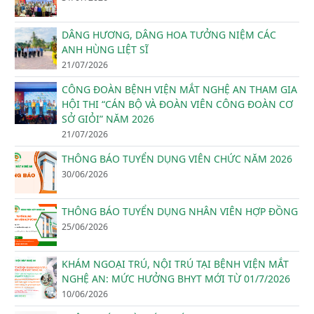
DÂNG HƯƠNG, DÂNG HOA TƯỞNG NIỆM CÁC
ANH HÙNG LIỆT SĨ
21/07/2026
CÔNG ĐOÀN BỆNH VIỆN MẮT NGHỆ AN THAM GIA
HỘI THI “CÁN BỘ VÀ ĐOÀN VIÊN CÔNG ĐOÀN CƠ
SỞ GIỎI” NĂM 2026
21/07/2026
THÔNG BÁO TUYỂN DỤNG VIÊN CHỨC NĂM 2026
30/06/2026
THÔNG BÁO TUYỂN DỤNG NHÂN VIÊN HỢP ĐỒNG
25/06/2026
KHÁM NGOẠI TRÚ, NỘI TRÚ TẠI BỆNH VIỆN MẮT
NGHỆ AN: MỨC HƯỞNG BHYT MỚI TỪ 01/7/2026
10/06/2026