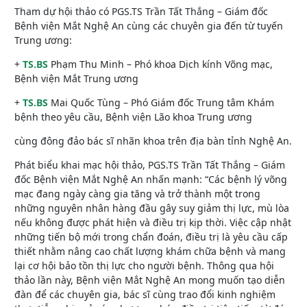
Tham dự hội thảo có PGS.TS Trần Tất Thắng – Giám đốc
Bệnh viện Mắt Nghệ An cùng các chuyên gia đến từ tuyến
Trung ương:
+
TS.BS
Phạm Thu Minh – Phó khoa Dịch kính Võng mạc,
Bệnh viện Mắt Trung ương
+
TS.BS
Mai Quốc Tùng – Phó Giám đốc Trung tâm Khám
bệnh theo yêu cầu, Bệnh viện Lão khoa Trung ương
cùng đông đảo bác sĩ nhãn khoa trên địa bàn tỉnh Nghệ An.
Phát biểu khai mạc hội thảo, PGS.TS Trần Tất Thắng – Giám
đốc Bệnh viện Mắt Nghệ An nhấn mạnh: “Các bệnh lý võng
mạc đang ngày càng gia tăng và trở thành một trong
những nguyên nhân hàng đầu gây suy giảm thị lực, mù lòa
nếu không được phát hiện và điều trị kịp thời. Việc cập nhật
những tiến bộ mới trong chẩn đoán, điều trị là yêu cầu cấp
thiết nhằm nâng cao chất lượng khám chữa bệnh và mang
lại cơ hội bảo tồn thị lực cho người bệnh. Thông qua hội
thảo lần này, Bệnh viện Mắt Nghệ An mong muốn tạo diễn
đàn để các chuyên gia, bác sĩ cùng trao đổi kinh nghiệm