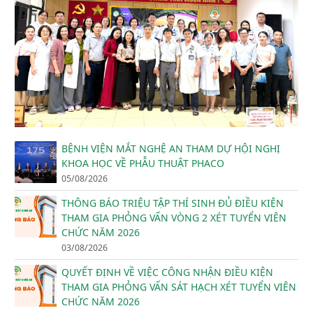
BỆNH VIỆN MẮT NGHỆ AN THAM DỰ HỘI NGHỊ
KHOA HỌC VỀ PHẪU THUẬT PHACO
05/08/2026
THÔNG BÁO TRIỆU TẬP THÍ SINH ĐỦ ĐIỀU KIỆN
THAM GIA PHỎNG VẤN VÒNG 2 XÉT TUYỂN VIÊN
CHỨC NĂM 2026
03/08/2026
QUYẾT ĐỊNH VỀ VIỆC CÔNG NHẬN ĐIỀU KIỆN
THAM GIA PHỎNG VẤN SÁT HẠCH XÉT TUYỂN VIÊN
CHỨC NĂM 2026