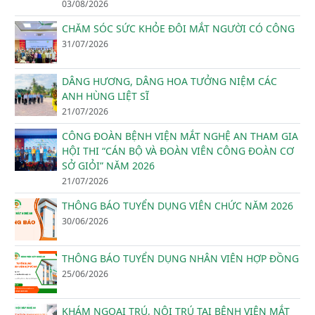
03/08/2026
CHĂM SÓC SỨC KHỎE ĐÔI MẮT NGƯỜI CÓ CÔNG
31/07/2026
DÂNG HƯƠNG, DÂNG HOA TƯỞNG NIỆM CÁC
ANH HÙNG LIỆT SĨ
21/07/2026
CÔNG ĐOÀN BỆNH VIỆN MẮT NGHỆ AN THAM GIA
HỘI THI “CÁN BỘ VÀ ĐOÀN VIÊN CÔNG ĐOÀN CƠ
SỞ GIỎI” NĂM 2026
21/07/2026
THÔNG BÁO TUYỂN DỤNG VIÊN CHỨC NĂM 2026
30/06/2026
THÔNG BÁO TUYỂN DỤNG NHÂN VIÊN HỢP ĐỒNG
25/06/2026
KHÁM NGOẠI TRÚ, NỘI TRÚ TẠI BỆNH VIỆN MẮT